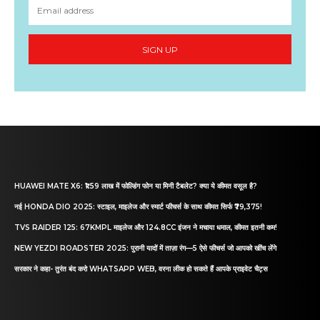
SIGN UP
HUAWEI MATE X6: ₹1.59 लाख में फोल्डिंग फोन या मिनी टैबलेट? क्या ये कीमत वसूल है?
नई HONDA DIO 2025: स्टाइल, माइलेज और स्मार्ट फीचर्स के साथ कीमत सिर्फ ₹79,375!
TVS RAIDER 125: 67KMPL माइलेज और 124.8CC इंजन ने मचाया धमाल, कीमत इतनी कम!
NEW YEZDI ROADSTER 2025: पुरानी यादों में ताज़ा रंग—5 ऐसे फीचर्स जो आपको खींच लेंगे
सरकार ने कहा- तुरंत बंद करो WHATSAPP WEB, वरना लीक हो सकते हैं आपके प्राइवेट चैट्स