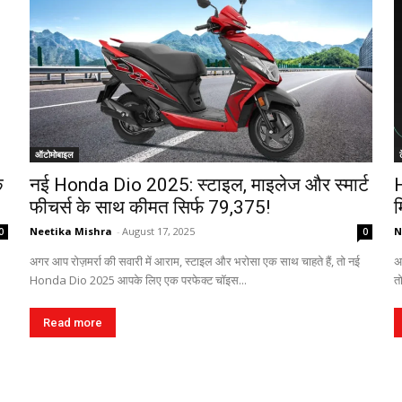
ऑटोमोबाइल
े
नई Honda Dio 2025: स्टाइल, माइलेज और स्मार्ट
H
फीचर्स के साथ कीमत सिर्फ ₹79,375!
म
Neetika Mishra
-
August 17, 2025
N
0
0
अगर आप रोज़मर्रा की सवारी में आराम, स्टाइल और भरोसा एक साथ चाहते हैं, तो नई
अ
Honda Dio 2025 आपके लिए एक परफेक्ट चॉइस...
त
Read more