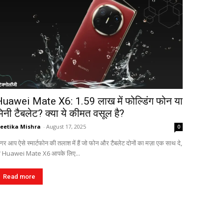
टेक्नोलॉजी
uawei Mate X6: ₹1.59 लाख में फोल्डिंग फोन या
िनी टैबलेट? क्या ये कीमत वसूल है?
eetika Mishra
-
August 17, 2025
0
गर आप ऐसे स्मार्टफोन की तलाश में हैं जो फोन और टैबलेट दोनों का मज़ा एक साथ दे,
ो Huawei Mate X6 आपके लिए...
Read more